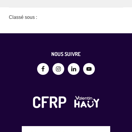
Classé sous :
Non classé
Footer
NOUS SUIVRE