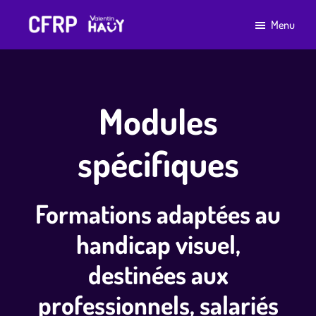
Passer
Passer
Menu
au
au
CFRP
Un
contenu
pied
Valentin
établissement
Haüy
principal
de
de
page
l'association
Modules
Valentin
Haüy
spécifiques
Formations adaptées au
handicap visuel,
destinées aux
professionnels, salariés