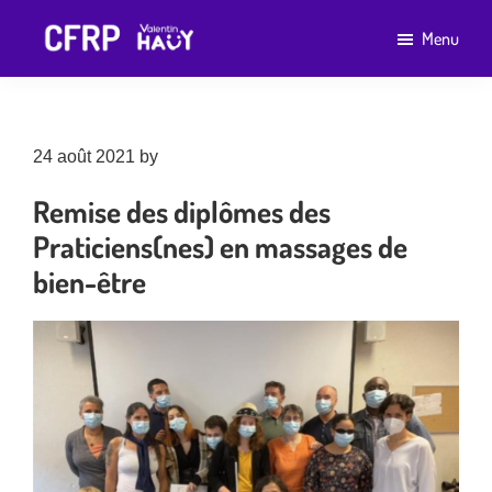
Passer
Passer
Menu
au
au
CFRP
Un
contenu
pied
Valentin
établissement
Haüy
principal
de
de
page
24 août 2021
by
cfrp
l'association
Valentin
Remise des diplômes des
Haüy
Praticiens(nes) en
massages de
bien-être