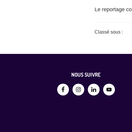
Le reportage c
Classé sous :
Non
Footer
NOUS SUIVRE