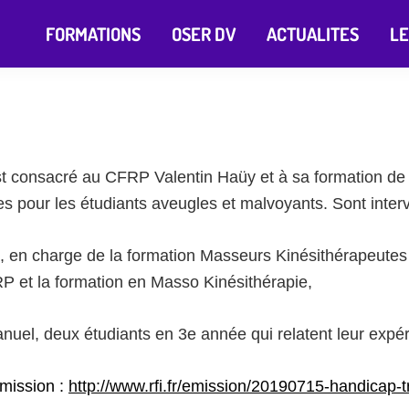
FORMATIONS
OSER DV
ACTUALITES
LE
cfrp
t consacré au CFRP Valentin Haüy et à sa formation de
es pour les étudiants aveugles et malvoyants. Sont inter
 en charge de la formation Masseurs Kinésithérapeutes 
P et la formation en Masso Kinésithérapie,
nuel, deux étudiants en 3e année qui relatent leur expé
émission :
http://www.rfi.fr/emission/20190715-handicap-t