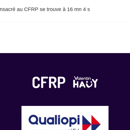
onsacré au CFRP se trouve à 16 mn 4 s
 classé