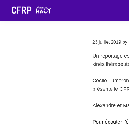
Passer
Passer
Passer
à
au
au
CFRP
Un
la
contenu
pied
Valentin
établissement
Haüy
navigation
principal
de
de
principale
page
23 juillet 2019
by
l'association
Valentin
Un reportage es
Haüy
kinésithérapeut
Cécile Fumeron,
présente le CFR
Alexandre et Ma
Pour écouter l’