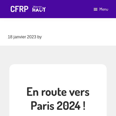
Passer
Passer
Menu
au
au
CFRP
Un
contenu
pied
Valentin
établissement
Haüy
principal
de
de
page
18 janvier 2023
by
cfrp
l'association
Valentin
Haüy
En route vers
Paris 2024 !