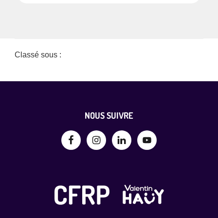
Classé sous :
Non classé
Footer
NOUS SUIVRE