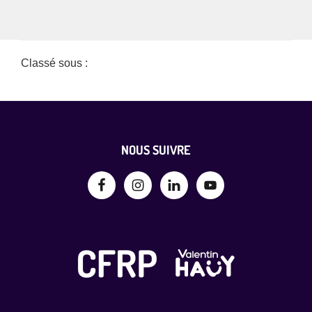
Classé sous :
Non classé
Footer
NOUS SUIVRE